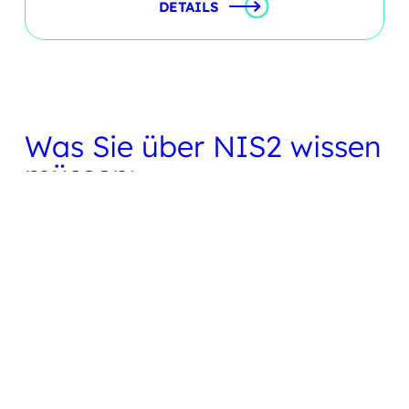
DETAILS
Was Sie über NIS2 wissen
müssen:
Die neue EU-Richtlinie
für Cybersicherheit im
Überblick!
Ob Sie von
NIS2
betroffen sind und was das für Ihr
Unternehmen bedeutet, erfahren Sie mit Hilfe
unserer kostenlosen Checkliste!
ALLE INFOS ZU NIS-2